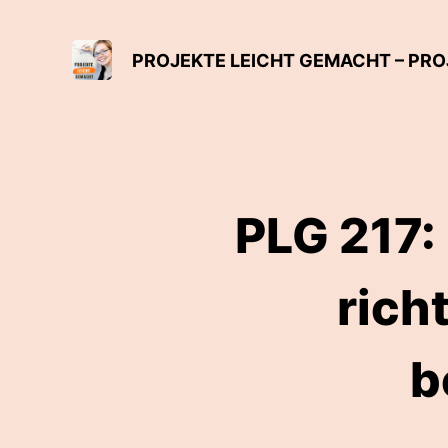
PLG 217:
rich
b